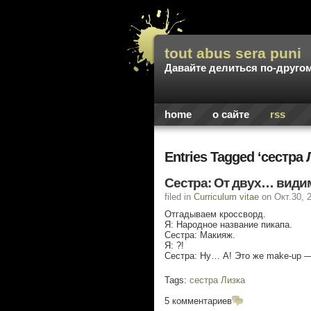
tout abus sera puni
Давайте делиться по-друго
home
о сайте
rss
Entries Tagged ‘сестра 
Сестра: От двух… видим
filed in
Curriculum vitae
on Окт.30, 
Отгадываем кроссворд.
Я: Народное название пикапа.
Сестра: Макияж.
Я: ?!
Сестра: Ну… А! Это же make-up 
Tags:
сестра Лизка
5 комментариев