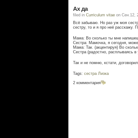
Ах да
filed in
Curriculum vitae
on Сен.12, 
Всё забываю. Но раз уж моя сест
сестру, то и я про неё расскажу. 
Мама: Во сколько ты мне напише
Сестра: Мамочка, я сегодня, може
Мама: Так. (акцентируя) Во скол
Сестра (радостно, расплываясь в 
Так и не помню, кстати, договорил
Tags:
сестра Лизка
2 комментария