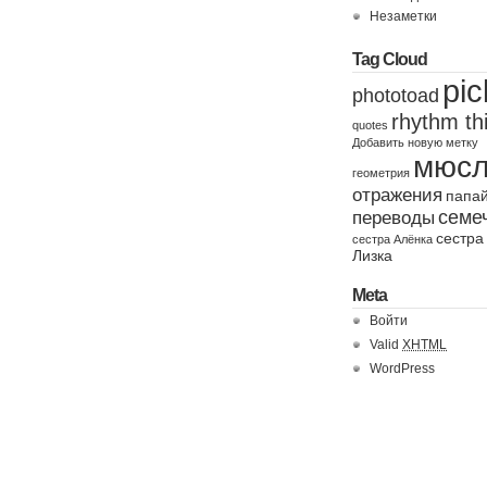
Незаметки
Tag Cloud
pic
phototoad
rhythm th
quotes
Добавить новую метку
мюс
геометрия
отражения
папа
семе
переводы
сестра
сестра Алёнка
Лизка
Meta
Войти
Valid
XHTML
WordPress