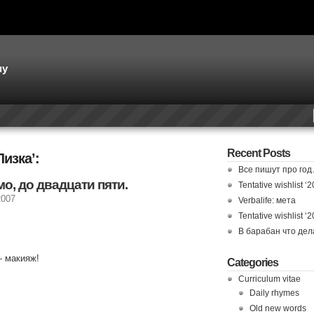
му
Recent Posts
Лизка’:
Все пишут про го
о, до двадцати пяти.
Tentative wishlist ‘
2007
Verbalife: мета
Tentative wishlist ‘
В барабан что де
— макияж!
Categories
Curriculum vitae
Daily rhymes
Old new words