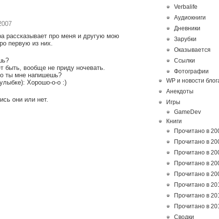
Verbalife
Аудиокниги
2007
Дневники
ра рассказывает про меня и другую мою
Зарубки
Про первую из них.
Оказывается
шь?
Ссылки
т быть, вообще не приду ночевать.
Фотографии
ько ты мне напишешь?
WP и новости блог
улыбке): Хорошо-о-о :)
Анекдоты
ись они или нет.
Игры
GameDev
Книги
Прочитано в 20
Прочитано в 20
Прочитано в 20
Прочитано в 20
Прочитано в 20
Прочитано в 20
Прочитано в 20
Прочитано в 20
Сводки