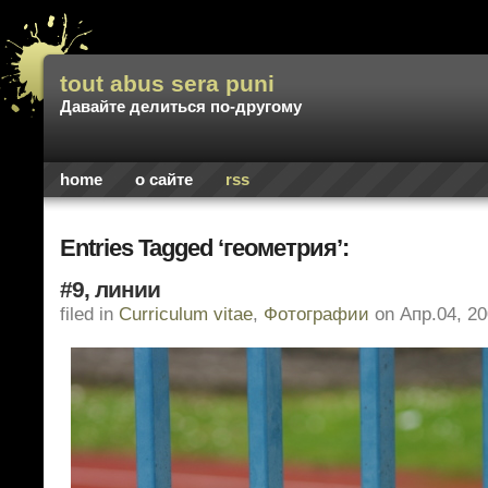
tout abus sera puni
Давайте делиться по-другому
home
о сайте
rss
Entries Tagged ‘геометрия’:
#9, линии
filed in
Curriculum vitae
,
Фотографии
on Апр.04, 2